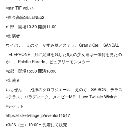
◉miniTIF vol.74
◉白金高輪SELENEb2
◉1部 開場10:30 開演11:00
◉出演者
ウイバナ、えのぐ、かすみ草とステラ、Gran☆Ciel、SANDAL
TELEPHONE、月に足跡を残した6人の少女達は一体何を見たの
か…、Palette Parade、ピュアリーモンスター
◉2部 開場15:30 開演16:00
◉出演者
いちぜん！、泡沫のクロワジエール、えのぐ、SAISON、テラス
×テラス、パラディーク、メイビーME、Luce Twinkle Wink☆
◉チケット
https://ticketvillage.jp/events/11547
◉3/26（土）10:00〜先着にて販売